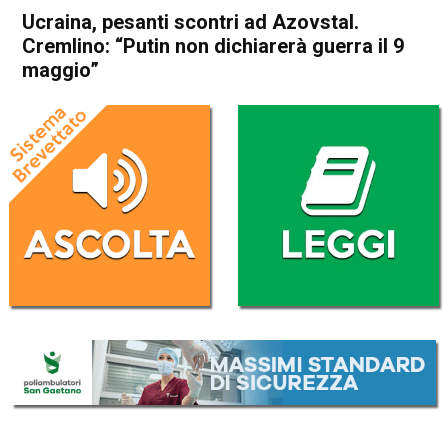
Ucraina, pesanti scontri ad Azovstal.
Cremlino: “Putin non dichiarerà guerra il 9
maggio”
Home
Cronaca Esteri
Cronaca Esteri
Ucraina, pesanti scontri ad
Azovstal. Cremlino: “Putin
non dichiarerà guerra il 9
maggio”
Da
Redazione Nazionale
4 Maggio 2022
(aggiornato il
4 Maggio 2022 19:08
)