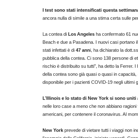
I test sono stati intensificati questa settiman
ancora nulla di simile a una stima certa sulle pe
La contea di
Los Angeles
ha confermato 61 nuo
Beach e due a Pasadena. I nuovi casi portano il 
stati infettati è di
47 ann
i, ha dichiarato la dott.
pubblica della contea. Ci sono 138 persone di et
rischio è distribuito su tutti”, ha detto la Ferrer.
della contea sono già quasi o quasi in capacità
disponibile per i pazienti COVID-19 negli ultimi g
L’Illinois e lo stato di New York si sono uniti
nelle loro case a meno che non abbiano ragioni vit
americani, per contenere il coronavirus. Al mome
New York
prevede di vietare tutti i viaggi non