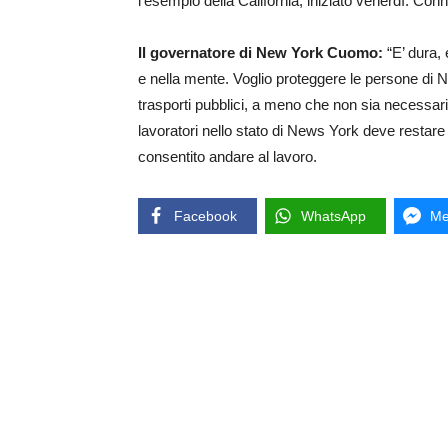
l’esempio della California, iniziato venerdì. Co
Il governatore di New York Cuomo:
“E’ dura,
e nella mente. Voglio proteggere le persone di 
trasporti pubblici, a meno che non sia necessar
lavoratori nello stato di News York deve restar
consentito andare al lavoro.
Facebook
WhatsApp
Me