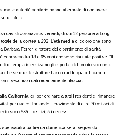
a
, ma le autorità sanitarie hanno affermato di non avere
rsone infette.
vi casi di coronavirus venerdì, di cui 12 persone a Long
totale della contea a 292. L’
età
media
di coloro che sono
ssa Barbara Ferrer, direttore del dipartimento di sanità
à compresa tra 18 e 65 anni che sono risultate positive. “Il
 I letti di terapia intensiva negli ospedali del pronto soccorso
, anche se queste strutture hanno raddoppiato il numero
iorni, secondo i dati recentemente rilasciati.
 alla California
ieri per ordinare a tutti i residenti di rimanere
ali per uscire, limitando il movimento di oltre 70 milioni di
nto sono 585 i positivi, 5 i decessi.
 indispensabili a partire da domenica sera, seguendo