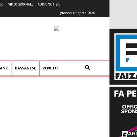
CO
VIDEOGIORNALE
AUDIONOTIZIE
giovedì 6 agosto 2026
IANO
BASSANESE
VENETO