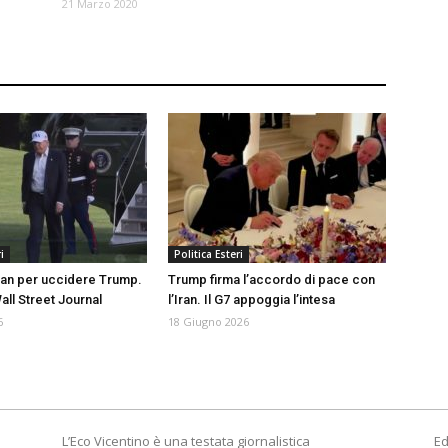
21 Marzo 2020
i
Politica Esteri
Iran per uccidere Trump.
Trump firma l’accordo di pace con
Wall Street Journal
l’Iran. Il G7 appoggia l’intesa
6
18 Giugno 2026
L’Eco Vicentino è una testata giornalistica
Ed