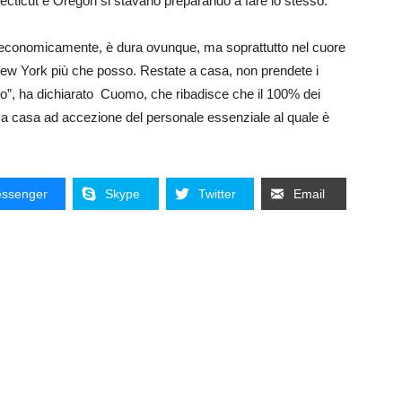
nnecticut e Oregon si stavano preparando a fare lo stesso.
 economicamente, è dura ovunque, ma soprattutto nel cuore
New York più che posso. Restate a casa, non prendete i
io”, ha dichiarato Cuomo, che ribadisce che il 100% dei
e a casa ad accezione del personale essenziale al quale è
ssenger
Skype
Twitter
Email