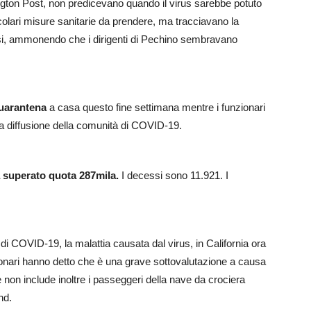
gton Post, non predicevano quando il virus sarebbe potuto
olari misure sanitarie da prendere, ma tracciavano la
aesi, ammonendo che i dirigenti di Pechino sembravano
quarantena
a casa questo fine settimana mentre i funzionari
e la diffusione della comunità di COVID-19.
a superato quota 287mila.
I decessi sono 11.921. I
 di COVID-19, la malattia causata dal virus, in California ora
ionari hanno detto che è una grave sottovalutazione a causa
e non include inoltre i passeggeri della nave da crociera
nd.