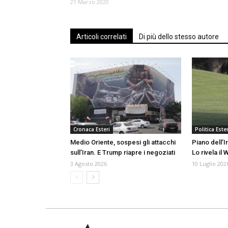
21 Marzo 2020
Articoli correlati
Di più dello stesso autore
Cronaca Esteri
Politica Ester
Medio Oriente, sospesi gli attacchi
Piano dell’
sull’Iran. E Trump riapre i negoziati
Lo rivela il 
3 Agosto 2026
10 Luglio 202