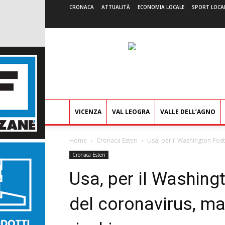
CRONACA
ATTUALITÀ
ECONOMIA LOCALE
SPORT LOCA
VICENZA
VAL LEOGRA
VALLE DELL’AGNO
Home
Cronaca Esteri
Usa, per il Washington Pos
Cronaca Esteri
Usa, per il Washin
del coronavirus, ma