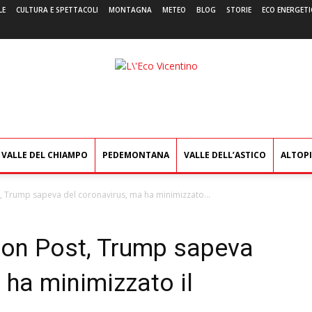
LE
CULTURA E SPETTACOLI
MONTAGNA
METEO
BLOG
STORIE
ECO ENERGETI
L'Eco
Vicentino
VALLE DEL CHIAMPO
PEDEMONTANA
VALLE DELL’ASTICO
ALTOP
t, Trump sapeva del coronavirus, ma ha minimizzato...
gton Post, Trump sapeva
 ha minimizzato il