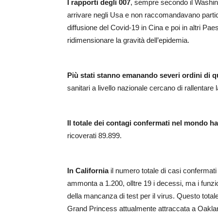
I rapporti degli 007
, sempre secondo il Washin
arrivare negli Usa e non raccomandavano partic
diffusione del Covid-19 in Cina e poi in altri P
ridimensionare la gravità dell’epidemia.
Più stati stanno emanando severi ordini di 
sanitari a livello nazionale cercano di rallentar
Il totale dei contagi confermati nel mondo h
ricoverati 89.899.
In California
il numero totale di casi confermati
ammonta a 1.200, olltre 19 i decessi, ma i funz
della mancanza di test per il virus. Questo total
Grand Princess attualmente attraccata a Oakla