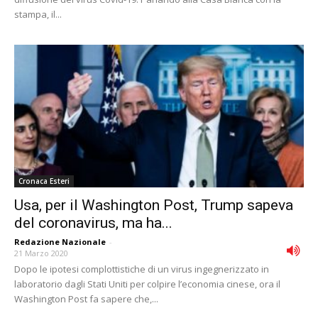
stampa, il...
Cronaca Esteri
Usa, per il Washington Post, Trump sapeva
del coronavirus, ma ha...
Redazione Nazionale
-
21 Marzo 2020
Dopo le ipotesi complottistiche di un virus ingegnerizzato in
laboratorio dagli Stati Uniti per colpire l’economia cinese, ora il
Washington Post fa sapere che,...