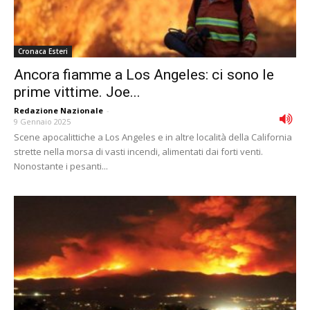
Cronaca Esteri
Ancora fiamme a Los Angeles: ci sono le
prime vittime. Joe...
Redazione Nazionale
-
9 Gennaio 2025
Scene apocalittiche a Los Angeles e in altre località della California
strette nella morsa di vasti incendi, alimentati dai forti venti.
Nonostante i pesanti...