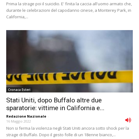
Prima la strage poi il suicidio. E' finita la caccia all'uomo armato che,
durante le celebrazioni del capodanno cinese, a Monterey Park, in
California,...
Cronaca Esteri
Stati Uniti, dopo Buffalo altre due
sparatorie: vittime in California e...
Redazione Nazionale
-
16 Maggio 2022
Non si ferma la violenza negli Stati Uniti ancora sotto shock per la
strage di Buffalo. Dopo il gesto folle di un 18enne bianco,...