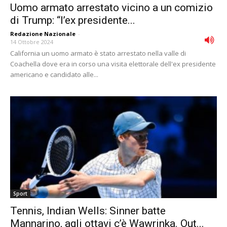
Uomo armato arrestato vicino a un comizio
di Trump: “l’ex presidente...
Redazione Nazionale
-
14 Ottobre 2024
California un uomo armato è stato arrestato nella valle di
Coachella dove era in corso una visita elettorale dell'ex presidente
americano e candidato alle...
Sport
Tennis, Indian Wells: Sinner batte
Mannarino, agli ottavi c’è Wawrinka. Out...