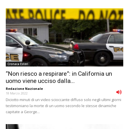
Cronaca Esteri
“Non riesco a respirare”: in California un
uomo viene ucciso dalla...
Redazione Nazionale
-
18 Marzo 2022
Diciotto minuti di un video scioccante diffuso solo negli ultimi giorni
testimoniano la morte di un uomo secondo le stesse dinamiche
capitate a George...