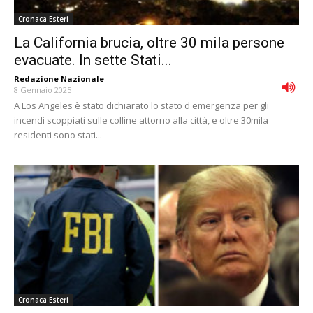
Cronaca Esteri
La California brucia, oltre 30 mila persone
evacuate. In sette Stati...
Redazione Nazionale
-
8 Gennaio 2025
A Los Angeles è stato dichiarato lo stato d'emergenza per gli
incendi scoppiati sulle colline attorno alla città, e oltre 30mila
residenti sono stati...
Cronaca Esteri