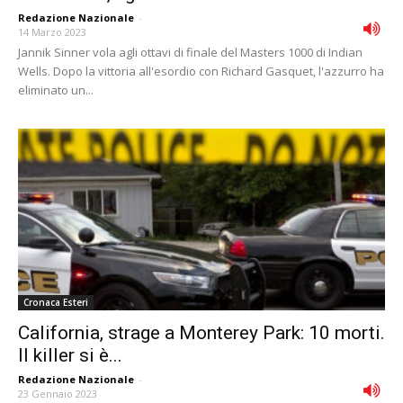
Redazione Nazionale
-
14 Marzo 2023
Jannik Sinner vola agli ottavi di finale del Masters 1000 di Indian
Wells. Dopo la vittoria all'esordio con Richard Gasquet, l'azzurro ha
eliminato un...
Cronaca Esteri
California, strage a Monterey Park: 10 morti.
Il killer si è...
Redazione Nazionale
-
23 Gennaio 2023