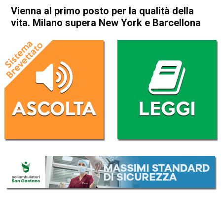
Vienna al primo posto per la qualità della
vita. Milano supera New York e Barcellona
Home
Cronaca Esteri
Cronaca Esteri
Vienna al primo posto per la
qualità della vita. Milano
supera New York e
Barcellona
Da
Redazione Nazionale
19 Marzo 2019
(aggiornato il
19 Marzo 2019 13:27
)