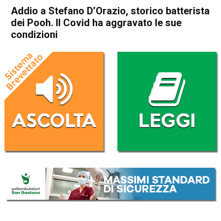
Addio a Stefano D’Orazio, storico batterista
dei Pooh. Il Covid ha aggravato le sue
condizioni
Home
Cronaca Italia
Cronaca Italia
Addio a Stefano D’Orazio,
storico batterista dei Pooh. Il
Covid ha aggravato le sue
condizioni
Da
Redazione Nazionale
7 Novembre 2020
(aggiornato il
7 Novembre 2020 13:22
)