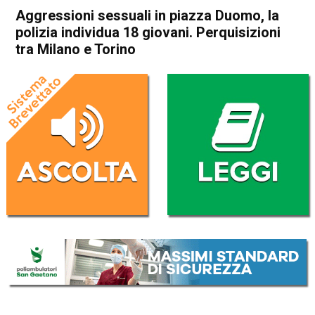
Aggressioni sessuali in piazza Duomo, la
polizia individua 18 giovani. Perquisizioni
tra Milano e Torino
Home
Cronaca Italia
Cronaca Italia
Aggressioni sessuali in
piazza Duomo, la polizia
individua 18 giovani.
Perquisizioni tra Milano e
Torino
Da
Redazione Nazionale
11 Gennaio 2022
(aggiornato il
11 Gennaio 2022 14:49
)