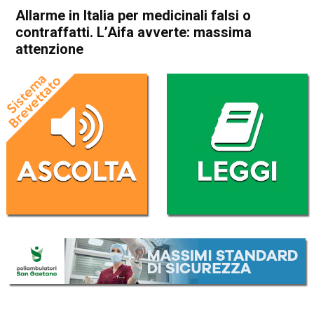
Allarme in Italia per medicinali falsi o
contraffatti. L’Aifa avverte: massima
attenzione
Home
Cronaca Italia
Cronaca Italia
Allarme in Italia per
medicinali falsi o contraffatti.
L’Aifa avverte: massima
attenzione
Da
Redazione Nazionale
12 Luglio 2019
(aggiornato il
12 Luglio 2019 17:35
)