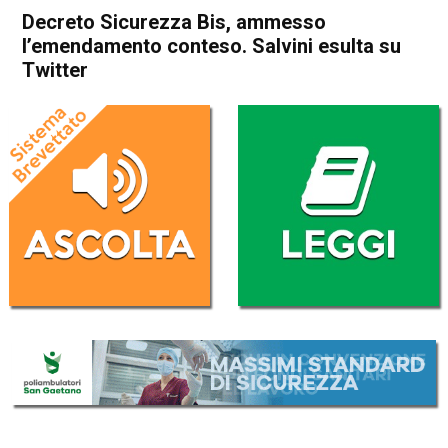
Decreto Sicurezza Bis, ammesso
l’emendamento conteso. Salvini esulta su
Twitter
Home
Politica Italia
Politica Italia
Decreto Sicurezza Bis,
ammesso l’emendamento
conteso. Salvini esulta su
Twitter
Da
Redazione Nazionale
12 Luglio 2019
(aggiornato il
12 Luglio 2019 17:56
)