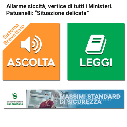
Allarme siccità, vertice di tutti i Ministeri.
Patuanelli: “Situazione delicata”
Home
Cronaca Italia
Cronaca Italia
Allarme siccità, vertice di
tutti i Ministeri. Patuanelli:
“Situazione delicata”
Da
Redazione Nazionale
20 Giugno 2022
(aggiornato il
20 Giugno 2022 16:21
)
ASCOLTA L'AUDIO