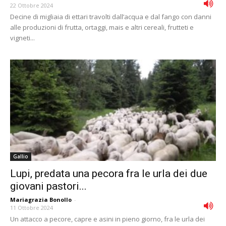
22 Ottobre 2024
Decine di migliaia di ettari travolti dall’acqua e dal fango con danni
alle produzioni di frutta, ortaggi, mais e altri cereali, frutteti e
vigneti...
Gallio
Lupi, predata una pecora fra le urla dei due
giovani pastori...
Mariagrazia Bonollo
-
11 Ottobre 2024
Un attacco a pecore, capre e asini in pieno giorno, fra le urla dei