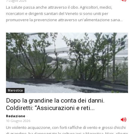
7 Luglio 2026
La salute passa anche attraverso il cibo. Agricoltori, medici,
ricercatori e dirigenti sanitari del Veneto si sono uniti per
promuovere la prevenzione attraverso un'alimentazione sana...
Marostica
Dopo la grandine la conta dei danni.
Coldiretti: “Assicurazioni e reti...
Redazione
-
10 Giugno 2026
Un violento acquazzone, con forti raffiche di vento e grossi chicchi
di grandine, ha danneggiato le colture ieri a Marostica. Mais, ciliegie