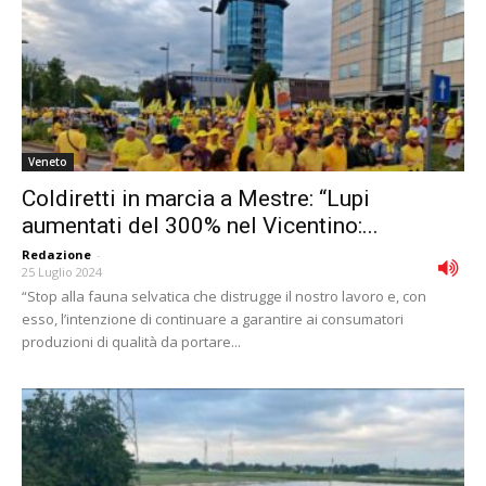
Veneto
Coldiretti in marcia a Mestre: “Lupi
aumentati del 300% nel Vicentino:...
Redazione
-
25 Luglio 2024
“Stop alla fauna selvatica che distrugge il nostro lavoro e, con
esso, l’intenzione di continuare a garantire ai consumatori
produzioni di qualità da portare...