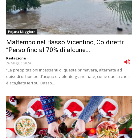
Pojana Maggiore
Maltempo nel Basso Vicentino, Coldiretti:
“Perso fino al 70% di alcune...
Redazione
-
26 Maggio 2024
“Le precipitazioni incessanti di questa primavera, alternate ad
episodi di bombe d’acqua e violente grandinate, come quella che si
è scagliata ieri sul Basso...