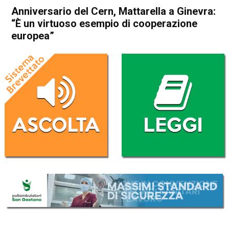
Anniversario del Cern, Mattarella a Ginevra:
“È un virtuoso esempio di cooperazione
europea”
Home
Cronaca Italia
Cronaca Italia
Anniversario del Cern,
Mattarella a Ginevra: “È un
virtuoso esempio di
cooperazione europea”
Da
Redazione Nazionale
1 Ottobre 2024
(aggiornato il
2 Ottobre 2024 9:27
)