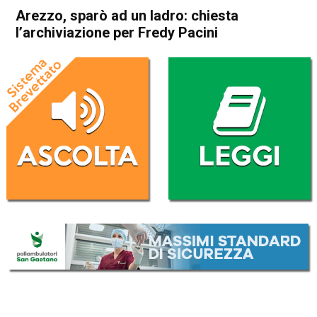
Arezzo, sparò ad un ladro: chiesta
l’archiviazione per Fredy Pacini
Home
Cronaca Italia
Cronaca Italia
Arezzo, sparò ad un ladro:
chiesta l’archiviazione per
Fredy Pacini
Da
Redazione Nazionale
15 Maggio 2019
(aggiornato il
15 Maggio 2019 18:37
)
ASCOLTA L'AUDIO