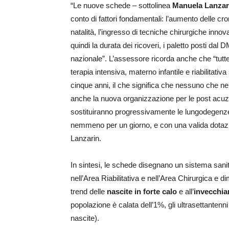
“Le nuove schede – sottolinea
Manuela Lanzar
conto di fattori fondamentali: l’aumento delle croni
natalità, l’ingresso di tecniche chirurgiche innova
quindi la durata dei ricoveri, i paletto posti dal 
nazionale”. L’assessore ricorda anche che “tutte
terapia intensiva, materno infantile e riabilitati
cinque anni, il che significa che nessuno che ne
anche la nuova organizzazione per le post acuzie e
sostituiranno progressivamente le lungodegenze
nemmeno per un giorno, e con una valida dotazion
Lanzarin.
In sintesi, le schede disegnano un sistema sanit
nell’Area Riabilitativa e nell’Area Chirurgica e dim
trend delle
nascite in forte calo
e all’
invecchia
popolazione è calata dell’1%, gli ultrasettante
nascite).