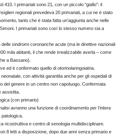
410. I primariati sono 21, con un piccolo “giallo”: il
iglieri regionali prevedeva 20 primariati, a cui ne è stato
 momento, tanto che è stata fatta un’aggiunta anche nelle
imoni. I primariati sono così lo stesso numero sia a
delle sindromi coronariche acute (ma le direttive nazionali
 mila abitanti, il che rende irrealizzabile averla – come
che a Bassano).
tive ed è confermato quello di otorinolaringoiatria.
a neonatale, con attività garantita anche per gli ospedali di
pio del genere in un centro non capoluogo. Confermata
 assistita.
logica (con primario)
analisi avranno una funzione di coordinamento per l’intera
 patologica.
a ricostruttiva e centro di senologia multidisciplinare.
on 8 letti a disposizione, dopo due anni senza primario e