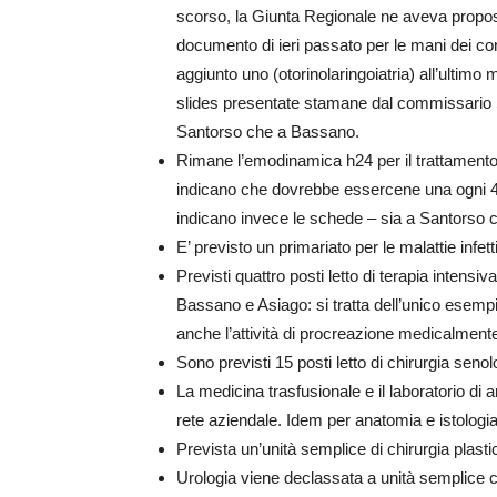
scorso, la Giunta Regionale ne aveva proposti 
documento di ieri passato per le mani dei cons
aggiunto uno (otorinolaringoiatria) all’ultimo
slides presentate stamane dal commissario S
Santorso che a Bassano.
Rimane l’emodinamica h24 per il trattamento 
indicano che dovrebbe essercene una ogni 400
indicano invece le schede – sia a Santorso 
E’ previsto un primariato per le malattie infet
Previsti quattro posti letto di terapia intensiv
Bassano e Asiago: si tratta dell’unico esem
anche l’attività di procreazione medicalmente
Sono previsti 15 posti letto di chirurgia seno
La medicina trasfusionale e il laboratorio di 
rete aziendale. Idem per anatomia e istologia
Prevista un’unità semplice di chirurgia plastic
Urologia viene declassata a unità semplice c