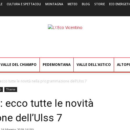
LE
CULTURA E SPETTACOLI
MONTAGNA
METEO
BLOG
STORIE
ECO ENERGETI
L'Eco
Vicentino
VALLE DEL CHIAMPO
PEDEMONTANA
VALLE DELL’ASTICO
ALTOP
ecco tutte le novità nella programmazione dell’Ulss 7
o
Thiene
 ecco tutte le novità
ne dell’Ulss 7
l
16 Maggio 2019 14:55
)