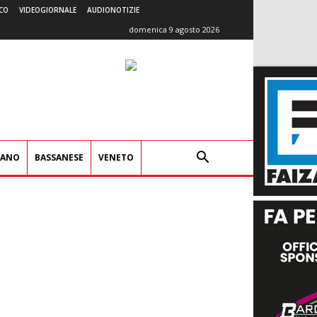
CO
VIDEOGIORNALE
AUDIONOTIZIE
domenica 9 agosto 2026
IANO
BASSANESE
VENETO