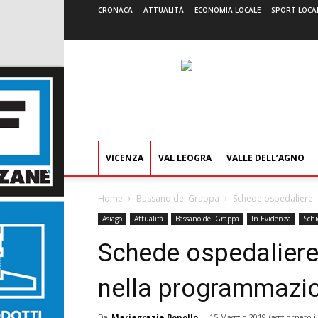
CRONACA
ATTUALITÀ
ECONOMIA LOCALE
SPORT LOCA
VICENZA
VAL LEOGRA
VALLE DELL’AGNO
Home
Bassano del Grappa
Schede ospedaliere: 
Asiago
Attualità
Bassano del Grappa
In Evidenza
Schi
Schede ospedaliere:
nella programmazio
Da
Mariagrazia Bonollo
-
15 Maggio 2019
(aggiornato i