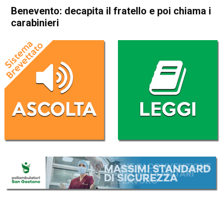
Benevento: decapita il fratello e poi chiama i
carabinieri
Home
Cronaca Italia
Cronaca Italia
Benevento: decapita il fratello
e poi chiama i carabinieri
Da
Redazione Nazionale
4 Luglio 2024
(aggiornato il
5 Luglio 2024 9:37
)
ASCOLTA L'AUDIO
Lettore
00:00
00:00