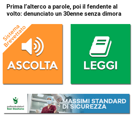
Prima l’alterco a parole, poi il fendente al
volto: denunciato un 30enne senza dimora
Home
Thiene
Cronaca
In Evidenza
Thiene
Prima l’alterco a parole, poi il
fendente al volto: denunciato
un 30enne senza dimora
Da
Omar Dal Maso
7 Luglio 2025
(aggiornato il
7 Luglio 2025 22:15
)
ASCOLTA L'AUDIO