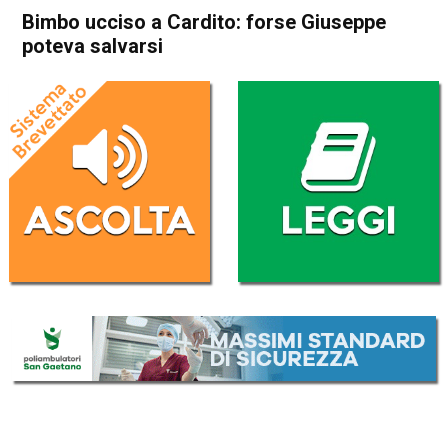
Bimbo ucciso a Cardito: forse Giuseppe
poteva salvarsi
Home
Cronaca Italia
Cronaca Italia
Bimbo ucciso a Cardito: forse
Giuseppe poteva salvarsi
Da
Redazione Nazionale
30 Gennaio 2019
(aggiornato il
30 Gennaio 2019 9:40
)
ASCOLTA L'AUDIO
Lettore
00:00
00:00