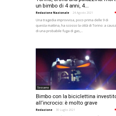
un bimbo di 4 anni, 4...
Redazione Nazionale
-
24 Agosto 2021
Una tragedia improvvisa, poco prima delle 9 di
questa mattina, ha scosso la città di Torino: a caus
di una probabile fuga di gas,...
Sossano
Bimbo con la biciclettina investit
all’incrocio: è molto grave
Redazione
-
30 Luglio 2021