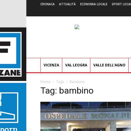
CRONACA
ATTUALITÀ
ECONOMIA LOCALE
SPORT LOCA
VICENZA
VAL LEOGRA
VALLE DELL’AGNO
Home
Tags
Bambino
Tag: bambino