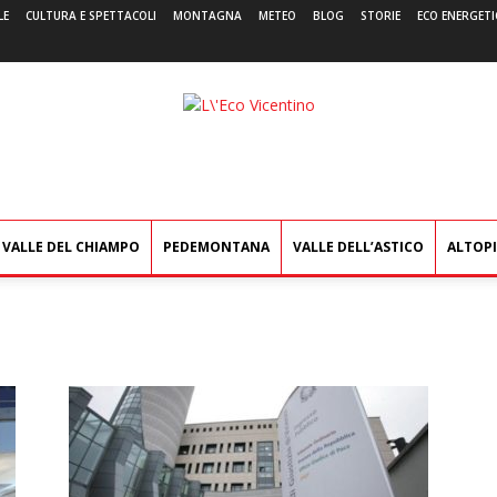
LE
CULTURA E SPETTACOLI
MONTAGNA
METEO
BLOG
STORIE
ECO ENERGETI
L'Eco
Vicentino
VALLE DEL CHIAMPO
PEDEMONTANA
VALLE DELL’ASTICO
ALTOP