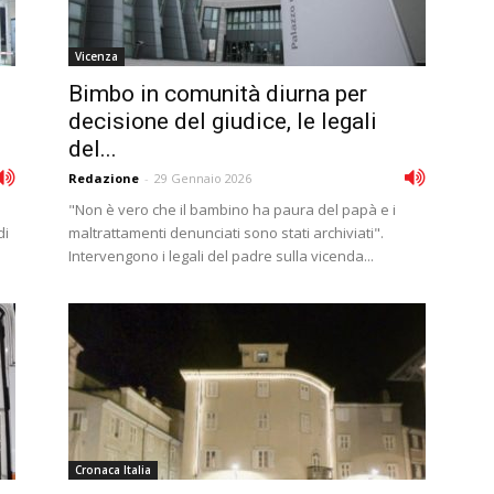
Vicenza
Bimbo in comunità diurna per
decisione del giudice, le legali
del...
Redazione
-
29 Gennaio 2026
"Non è vero che il bambino ha paura del papà e i
di
maltrattamenti denunciati sono stati archiviati".
Intervengono i legali del padre sulla vicenda...
Cronaca Italia