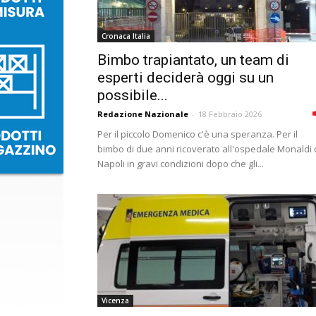
Cronaca Italia
Bimbo trapiantato, un team di
esperti deciderà oggi su un
possibile...
Redazione Nazionale
-
18 Febbraio 2026
Per il piccolo Domenico c'è una speranza. Per il
bimbo di due anni ricoverato all'ospedale Monaldi 
Napoli in gravi condizioni dopo che gli...
Vicenza