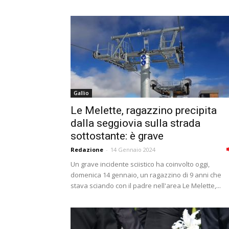
Gallio
Le Melette, ragazzino precipita
dalla seggiovia sulla strada
sottostante: è grave
Redazione
-
14 Gennaio 2024
Un grave incidente sciistico ha coinvolto oggi,
domenica 14 gennaio, un ragazzino di 9 anni che
stava sciando con il padre nell'area Le Melette,...