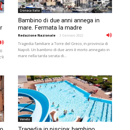
Cronaca Italia
Bambino di due anni annega in
r
mare. Fermata la madre
Redazione Nazionale
-
3 Gennaio 2022
Tragedia familiare a Torre del Greco, in provincia di
Napoli. Un bambino di due anni è morto annegato in
40
mare nella tarda serata di...
c’è
Veneto
to
Tragedia in piscina: bambino