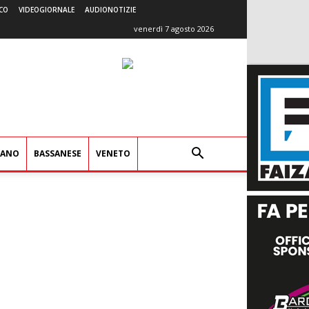
CO
VIDEOGIORNALE
AUDIONOTIZIE
venerdì 7 agosto 2026
IANO
BASSANESE
VENETO