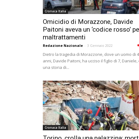
Cronaca Italia
Omicidio di Morazzone, Davide
Paitoni aveva un ‘codice rosso’ pe
maltrattamenti
Redazione Nazionale
-
3 Gennaio 2022
Dietro la tragedia di Morazzone, dove un uomo di 
anni, Davide Paitoni, ha ucciso il figlio di 7, Daniele, 
una storia di...
Cronaca Italia
Torino, crolla una palazzina: mor