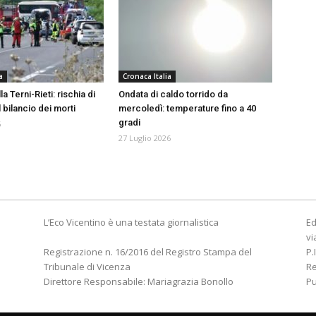
a
Cronaca Italia
a Terni-Rieti: rischia di
Ondata di caldo torrido da
l bilancio dei morti
mercoledì: temperature fino a 40
gradi
6
27 Luglio 2026
L’Eco Vicentino è una testata giornalistica
Ed
vi
Registrazione n. 16/2016 del Registro Stampa del
P.
Tribunale di Vicenza
R
Direttore Responsabile: Mariagrazia Bonollo
Pu