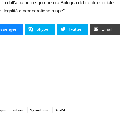
fin dall’alba nello sgombero a Bologna del centro sociale
, legalità e democratiche ruspe”.
ssenger
Skype
Twitter
Email
spa
salvini
Sgombero
Xm24