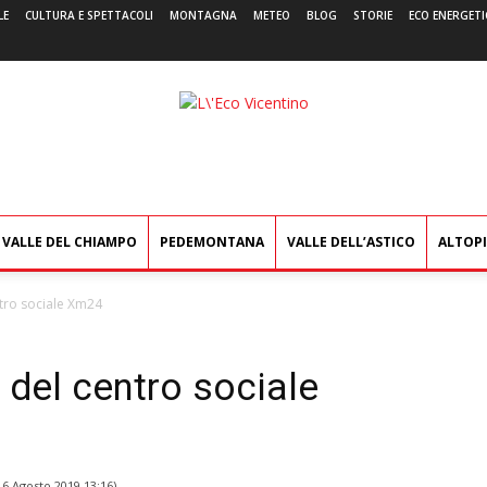
LE
CULTURA E SPETTACOLI
MONTAGNA
METEO
BLOG
STORIE
ECO ENERGETI
L'Eco
Vicentino
VALLE DEL CHIAMPO
PEDEMONTANA
VALLE DELL’ASTICO
ALTOP
tro sociale Xm24
del centro sociale
l
6 Agosto 2019 13:16
)