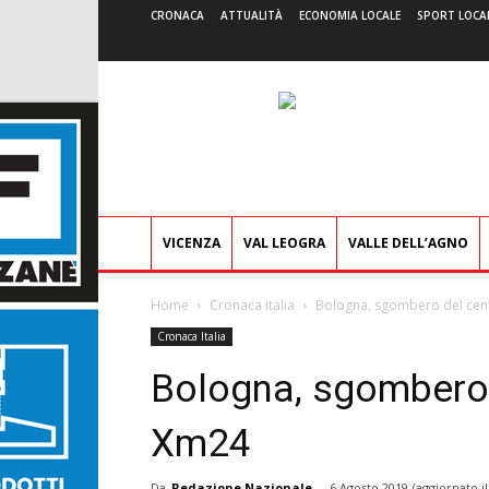
CRONACA
ATTUALITÀ
ECONOMIA LOCALE
SPORT LOCA
VICENZA
VAL LEOGRA
VALLE DELL’AGNO
Home
Cronaca Italia
Bologna, sgombero del cen
Cronaca Italia
Bologna, sgombero 
Xm24
Da
Redazione Nazionale
-
6 Agosto 2019
(aggiornato i