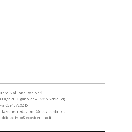
itore: Valliland Radio srl
a Lago di Lugano 27 – 36015 Schio (VI)
Iva 03945720245
edazione:
redazione@ecovicentino.it
bblicità:
info@ecovicentino.it