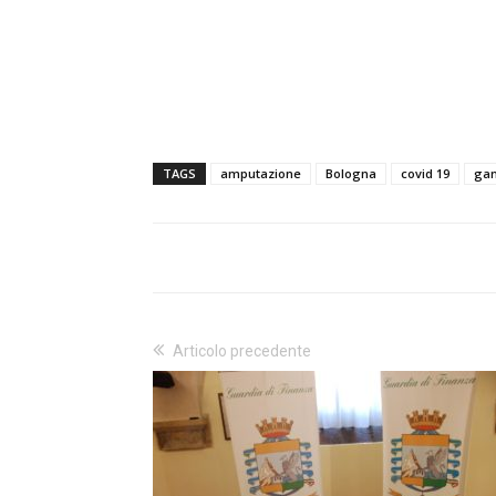
TAGS
amputazione
Bologna
covid 19
ga
Articolo precedente