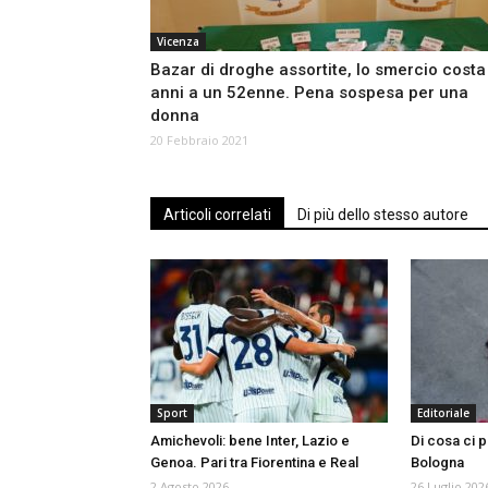
Vicenza
Bazar di droghe assortite, lo smercio costa
anni a un 52enne. Pena sospesa per una
donna
20 Febbraio 2021
Articoli correlati
Di più dello stesso autore
Sport
Editoriale
Amichevoli: bene Inter, Lazio e
Di cosa ci p
Genoa. Pari tra Fiorentina e Real
Bologna
2 Agosto 2026
26 Luglio 202