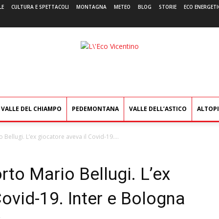
LE
CULTURA E SPETTACOLI
MONTAGNA
METEO
BLOG
STORIE
ECO ENERGETI
L'Eco
Vicentino
VALLE DEL CHIAMPO
PEDEMONTANA
VALLE DELL’ASTICO
ALTOP
 Bellugi. L’ex giocatore aveva il Covid-19....
orto Mario Bellugi. L’ex
Covid-19. Inter e Bologna