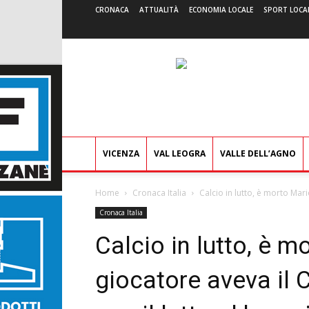
CRONACA
ATTUALITÀ
ECONOMIA LOCALE
SPORT LOCA
VICENZA
VAL LEOGRA
VALLE DELL’AGNO
Home
Cronaca Italia
Calcio in lutto, è morto Mario
Cronaca Italia
Calcio in lutto, è m
giocatore aveva il 