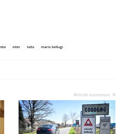
mbe
inter
lutto
mario bellugi
Articolo successivo