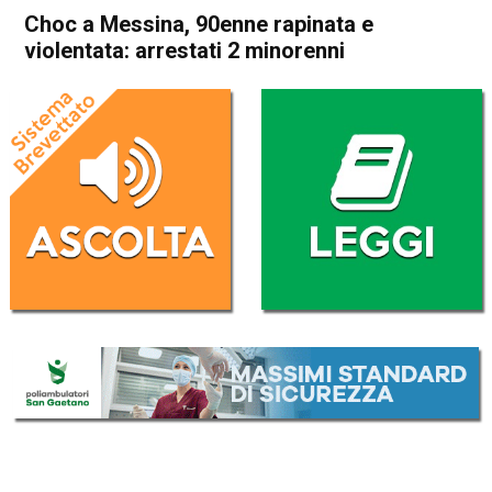
Choc a Messina, 90enne rapinata e
violentata: arrestati 2 minorenni
Home
Cronaca Italia
Cronaca Italia
Choc a Messina, 90enne
rapinata e violentata:
arrestati 2 minorenni
Da
Redazione Nazionale
17 Settembre 2019
(aggiornato il
17 Settembre 2019 19:36
)
ASCOLTA L'AUDIO