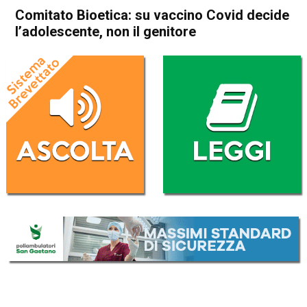
Comitato Bioetica: su vaccino Covid decide
l’adolescente, non il genitore
Home
Cronaca Italia
Cronaca Italia
Comitato Bioetica: su
vaccino Covid decide
l’adolescente, non il genitore
Da
Redazione Nazionale
2 Agosto 2021
(aggiornato il
2 Agosto 2021 19:11
)
ASCOLTA L'AUDIO