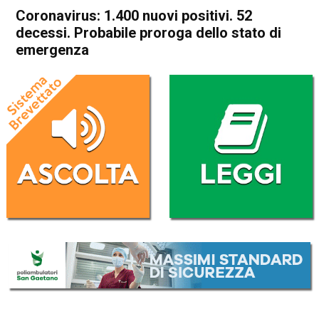
Coronavirus: 1.400 nuovi positivi. 52
decessi. Probabile proroga dello stato di
emergenza
Home
Cronaca Italia
Cronaca Italia
Coronavirus: 1.400 nuovi
positivi. 52 decessi.
Probabile proroga dello stato
di emergenza
Da
Redazione Nazionale
16 Giugno 2021
(aggiornato il
16 Giugno 2021 19:38
)