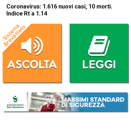
Coronavirus: 1.616 nuovi casi, 10 morti.
Indice Rt a 1.14
Home
Cronaca Italia
Cronaca Italia
Coronavirus: 1.616 nuovi
casi, 10 morti. Indice Rt a
1.14
Da
Redazione Nazionale
11 Settembre 2020
(aggiornato il
13 Settembre 2020 8:32
)
ASCOLTA L'AUDIO