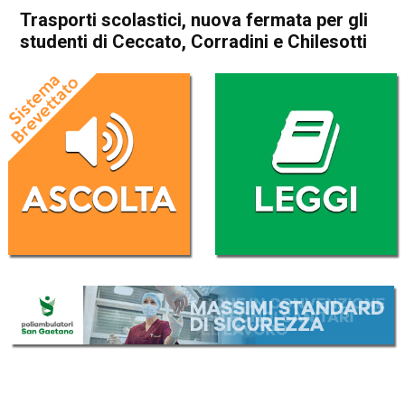
Trasporti scolastici, nuova fermata per gli
studenti di Ceccato, Corradini e Chilesotti
Home
Thiene
Eco dei Comuni
In Evidenza
Notizie dai Comuni
Publiredazionale
Thiene
Trasporti scolastici, nuova
fermata per gli studenti di
Ceccato, Corradini e
Chilesotti
Da
Redazione
11 Settembre 2020
(aggiornato il
11 Settembre 2020 19:21
)