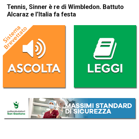
Tennis, Sinner è re di Wimbledon. Battuto
Alcaraz e l’Italia fa festa
Home
Sport
Sport
Tennis, Sinner è re di
Wimbledon. Battuto Alcaraz
e l’Italia fa festa
Da
Redazione Nazionale
14 Luglio 2025
(aggiornato il
14 Luglio 2025 12:39
)
ASCOLTA L'AUDIO