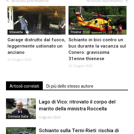
Articolo precedente
Articolo successivo
Villaverla
Thiene
Garage distrutto dal fuoco,
Schianto in bici contro un
leggermente ustionato un
bus durante la vacanza sul
anziano
Conero: gravissima
31enne thienese
22 Giugno 2020
22 Giugno 2020
Articoli correlati
Di più dello stesso autore
Lago di Vico: ritrovato il corpo del
marito della ministra Roccella
Cronaca Italia
4 Agosto 2026
Schianto sulla Terni-Rieti: rischia di