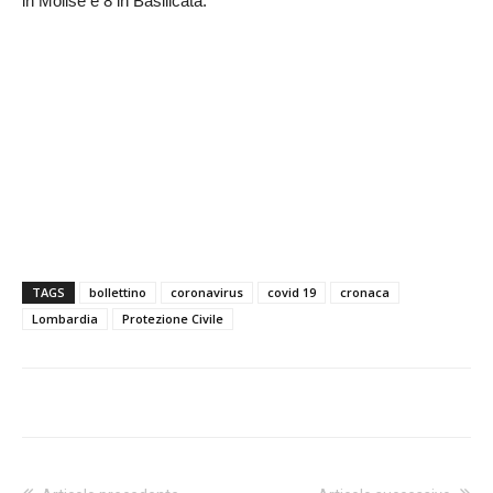
in Molise e 8 in Basilicata.
TAGS
bollettino
coronavirus
covid 19
cronaca
Lombardia
Protezione Civile