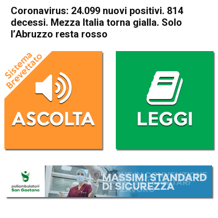
Coronavirus: 24.099 nuovi positivi. 814
decessi. Mezza Italia torna gialla. Solo
l’Abruzzo resta rosso
Home
Cronaca Italia
Cronaca Italia
Coronavirus: 24.099 nuovi
positivi. 814 decessi. Mezza
Italia torna gialla. Solo
l’Abruzzo resta rosso
Da
Redazione Nazionale
5 Dicembre 2020
(aggiornato il
5 Dicembre 2020 11:26
)