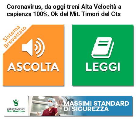
Coronavirus, da oggi treni Alta Velocità a
capienza 100%. Ok del Mit. Timori del Cts
Home
Cronaca Italia
Cronaca Italia
Coronavirus, da oggi treni
Alta Velocità a capienza
100%. Ok del Mit. Timori del
Cts
Da
Redazione Nazionale
1 Agosto 2020
(aggiornato il
3 Agosto 2020 10:29
)