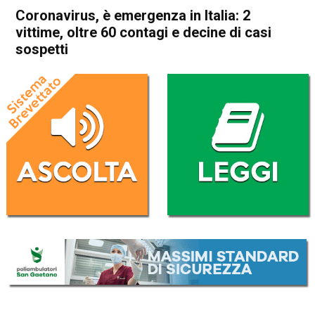
Coronavirus, è emergenza in Italia: 2
vittime, oltre 60 contagi e decine di casi
sospetti
Home
Cronaca Italia
Cronaca Italia
Coronavirus, è emergenza in
Italia: 2 vittime, oltre 60
contagi e decine di casi
sospetti
Da
Redazione Nazionale
22 Febbraio 2020
(aggiornato il
23 Febbraio 2020 0:30
)