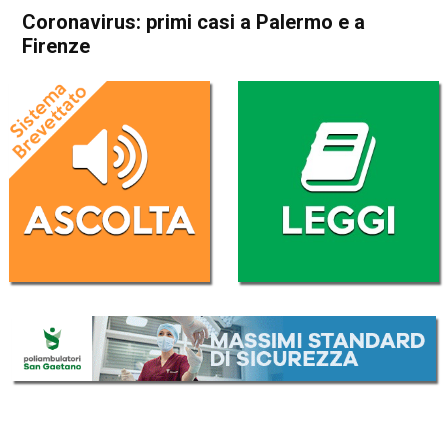
Coronavirus: primi casi a Palermo e a
Firenze
Home
Cronaca Italia
Cronaca Italia
Coronavirus: primi casi a
Palermo e a Firenze
Da
Redazione Nazionale
25 Febbraio 2020
(aggiornato il
25 Febbraio 2020 12:25
)
ASCOLTA L'AUDIO
Lettore
00:00
00:00