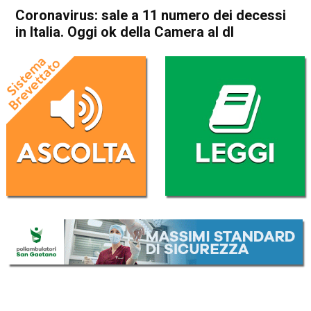
Coronavirus: sale a 11 numero dei decessi
in Italia. Oggi ok della Camera al dl
Home
Cronaca Italia
Cronaca Italia
Coronavirus: sale a 11
numero dei decessi in Italia.
Oggi ok della Camera al dl
Da
Redazione Nazionale
26 Febbraio 2020
(aggiornato il
26 Febbraio 2020 12:17
)
ASCOLTA L'AUDIO