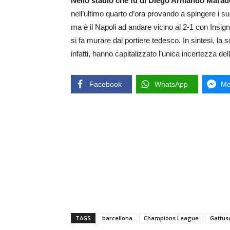
Nello stadio che fu di Diego Armando Marado
nell’ultimo quarto d’ora provando a spingere i suo
ma è il Napoli ad andare vicino al 2-1 con Insign
si fa murare dal portiere tedesco. In sintesi, la 
infatti, hanno capitalizzato l’unica incertezza de
Facebook
WhatsApp
Me
TAGS
barcellona
Champions League
Gattus