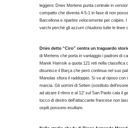
leggero: Dries Mertens punta centrale in version
compatto che diventa 4-5-1 in fase di non possess
Barcellona e ripartire velocemente per colpire. I
varchi perché gli azzurri chiudono tutte le linee 
Dries detto “Ciro” centra un traguardo stori
di Mertens che porta in vantaggio i padroni di c
Marek Hamsik a quota 121 reti nella classifica dei
disunisce il Barça che però continua nel suo pall
Manolas sfiora il raddoppio. Si va al riposo con i
marcia. Gli uomini di Setien (sostituto dell’es
ad alzare il ritmo e al 12′ sul San Paolo cala i
tocco di destro dell’attaccante francese non las
ospiti possono esultare.