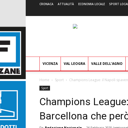
CRONACA
ATTUALITÀ
ECONOMIA LOCALE
SPORT LOCA
VICENZA
VAL LEOGRA
VALLE DELL’AGNO
Home
Sport
Champions League: il Napoli spaventa 
Sport
Champions League: i
Barcellona che però
Da
Redazione Nazionale
-
26 Febbraio 2020
(aggiornat