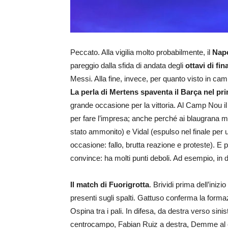
Peccato. Alla vigilia molto probabilmente, il
Napo
pareggio dalla sfida di andata degli
ottavi di fi
Messi. Alla fine, invece, per quanto visto in ca
La perla di Mertens spaventa il Barça nel p
grande occasione per la vittoria. Al Camp Nou 
per fare l’impresa; anche perché ai blaugrana ma
stato ammonito) e Vidal (espulso nel finale per 
occasione: fallo, brutta reazione e proteste). E 
convince: ha molti punti deboli. Ad esempio, in di
Il match di Fuorigrotta
. Brividi prima dell’iniz
presenti sugli spalti. Gattuso conferma la forma
Ospina tra i pali. In difesa, da destra verso si
centrocampo, Fabian Ruiz a destra, Demme al cent