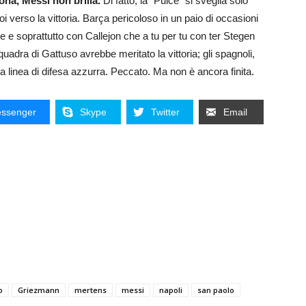
na, Messi non brilla.
Di fatto, la “Pulce” si sveglia solo
i verso la vittoria. Barça pericoloso in un paio di occasioni
e e soprattutto con Callejon che a tu per tu con ter Stegen
squadra di Gattuso avrebbe meritato la vittoria; gli spagnoli,
lla linea di difesa azzurra. Peccato. Ma non è ancora finita.
ssenger
Skype
Twitter
Email
o
Griezmann
mertens
messi
napoli
san paolo