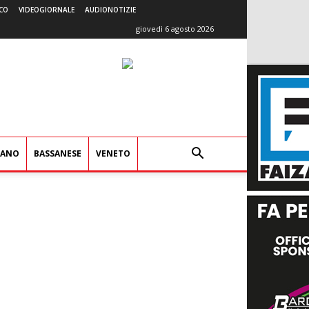
CO
VIDEOGIORNALE
AUDIONOTIZIE
giovedì 6 agosto 2026
IANO
BASSANESE
VENETO