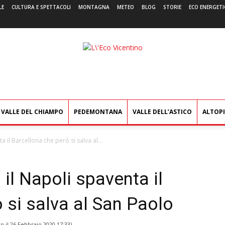
LE
CULTURA E SPETTACOLI
MONTAGNA
METEO
BLOG
STORIE
ECO ENERGETI
L'Eco
Vicentino
VALLE DEL CHIAMPO
PEDEMONTANA
VALLE DELL’ASTICO
ALTOP
il Barcellona che però si salva al...
l Napoli spaventa il
 si salva al San Paolo
o il
26 Febbraio 2020 17:33
)