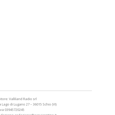
itore: Valliland Radio srl
a Lago di Lugano 27 – 36015 Schio (VI)
Iva 03945720245