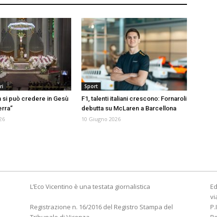
ri
Sport
 si può credere in Gesù
F1, talenti italiani crescono: Fornaroli
erra”
debutta su McLaren a Barcellona
26
10 Giugno 2026
L’Eco Vicentino è una testata giornalistica
Ed
vi
Registrazione n. 16/2016 del Registro Stampa del
P.