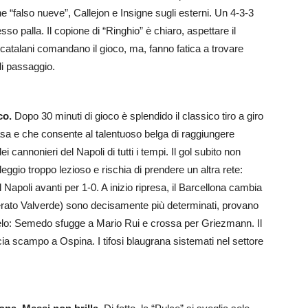
e “falso nueve”, Callejon e Insigne sugli esterni. Un 4-3-3
o palla. Il copione di “Ringhio” è chiaro, aspettare il
 catalani comandano il gioco, ma, fanno fatica a trovare
di passaggio.
co.
Dopo 30 minuti di gioco è splendido il classico tiro a giro
asa e che consente al talentuoso belga di raggiungere
 cannonieri del Napoli di tutti i tempi. Il gol subito non
eggio troppo lezioso e rischia di prendere un altra rete:
l Napoli avanti per 1-0. A inizio ripresa, il Barcellona cambia
onerato Valverde) sono decisamente più determinati, provano
l gelo: Semedo sfugge a Mario Rui e crossa per Griezmann. Il
cia scampo a Ospina. I tifosi blaugrana sistemati nel settore