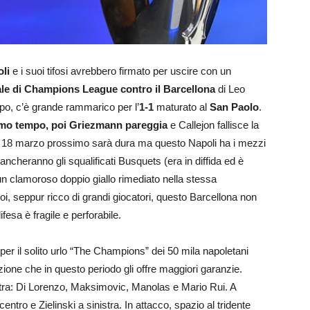
li
e i suoi tifosi avrebbero firmato per uscire con un
nale di Champions League contro il Barcellona
di Leo
mpo, c’è grande rammarico per l’
1-1
maturato al
San Paolo
.
rimo tempo, poi Griezmann pareggia
e Callejon fallisce la
il 18 marzo prossimo sarà dura ma questo Napoli ha i mezzi
ncheranno gli squalificati Busquets (era in diffida ed è
un clamoroso doppio giallo rimediato nella stessa
poi, seppur ricco di grandi giocatori, questo Barcellona non
fesa è fragile e perforabile.
io per il solito urlo “The Champions” dei 50 mila napoletani
zione che in questo periodo gli offre maggiori garanzie.
nistra: Di Lorenzo, Maksimovic, Manolas e Mario Rui. A
ro e Zielinski a sinistra. In attacco, spazio al tridente