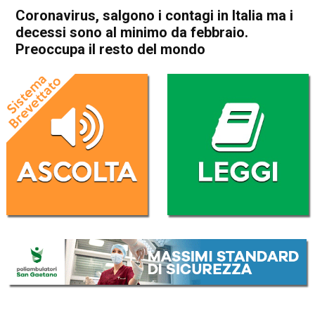
Coronavirus, salgono i contagi in Italia ma i
decessi sono al minimo da febbraio.
Preoccupa il resto del mondo
Home
Cronaca Italia
Cronaca Italia
Coronavirus, salgono i
contagi in Italia ma i decessi
sono al minimo da febbraio.
Preoccupa il resto del mondo
Da
Redazione Nazionale
10 Agosto 2020
(aggiornato il
10 Agosto 2020 12:39
)