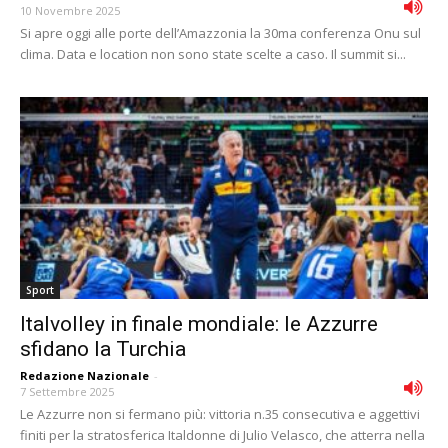
10 Novembre 2025
Si apre oggi alle porte dell’Amazzonia la 30ma conferenza Onu sul
clima. Data e location non sono state scelte a caso. Il summit si...
Sport
Italvolley in finale mondiale: le Azzurre
sfidano la Turchia
Redazione Nazionale
-
7 Settembre 2025
Le Azzurre non si fermano più: vittoria n.35 consecutiva e aggettivi
finiti per la stratosferica Italdonne di Julio Velasco, che atterra nella