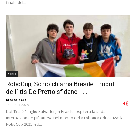
finale del...
Schio
RoboCup, Schio chiama Brasile: i robot
dell’Itis De Pretto sfidano il...
Marco Zorzi
-
14 Luglio 2025
Dal 15 al 21 luglio Salvador, in Brasile, ospiterà la sfida
internazionale più attesa nel mondo della robotica educativa: la
RoboCup 2025, ed...