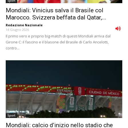
Sport
Mondiali: Vinicius salva il Brasile col
Marocco. Svizzera beffata dal Qatar,...
Redazione Nazionale
-
14 Giugno 2026
Il primo vero e proprio big-match di questi Mondiali arriva dal
Girone C: il fascino e il blasone del Brasile di Carlo Ancelotti,
contro...
Sport
Mondiali: calcio d’inizio nello stadio che