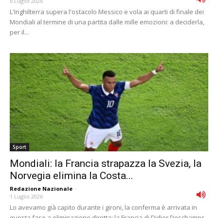
6 Luglio 2026
L'Inghilterra supera l'ostacolo Messico e vola ai quarti di finale dei
Mondiali al termine di una partita dalle mille emozioni: a deciderla,
per il...
Sport
Mondiali: la Francia strapazza la Svezia, la
Norvegia elimina la Costa...
Redazione Nazionale
-
1 Luglio 2026
Lo avevamo già capito durante i gironi, la conferma è arrivata in
questa fase a eliminazione diretta: la Francia di Didier Deschamps