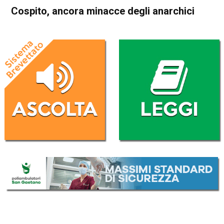
Cospito, ancora minacce degli anarchici
Home
Cronaca Italia
Cronaca Italia
Cospito, ancora minacce
degli anarchici
Da
Redazione Nazionale
2 Febbraio 2023
(aggiornato il
3 Febbraio 2023 8:48
)
ASCOLTA L'AUDIO
Lettore
00:00
00:00