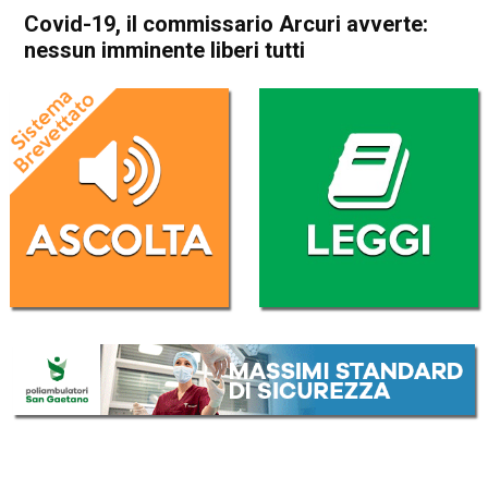
Covid-19, il commissario Arcuri avverte:
nessun imminente liberi tutti
Home
Cronaca Italia
Cronaca Italia
Covid-19, il commissario
Arcuri avverte: nessun
imminente liberi tutti
Da
Redazione Nazionale
7 Aprile 2020
(aggiornato il
7 Aprile 2020 19:23
)
ASCOLTA L'AUDIO