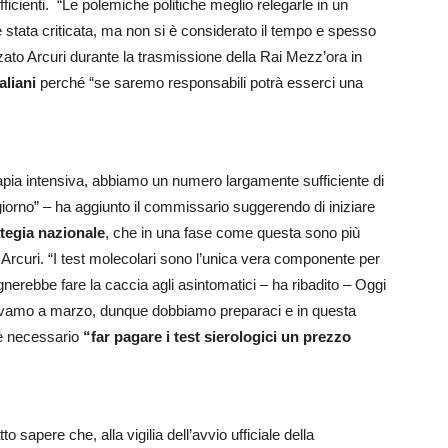
ficienti. “Le polemiche politiche meglio relegarle in un
 stata criticata, ma non si è considerato il tempo e spesso
izzato Arcuri durante la trasmissione della Rai Mezz’ora in
aliani
perché “se saremo responsabili potrà esserci una
rapia intensiva, abbiamo un numero largamente sufficiente di
giorno” – ha aggiunto il commissario suggerendo di iniziare
ategia nazionale
, che in una fase come questa sono più
ra Arcuri. “I test molecolari sono l’unica vera componente per
nerebbe fare la caccia agli asintomatici – ha ribadito – Oggi
vamo a marzo, dunque dobbiamo preparaci e in questa
 è necessario
“far pagare i test sierologici un prezzo
to sapere che, alla vigilia dell’avvio ufficiale della