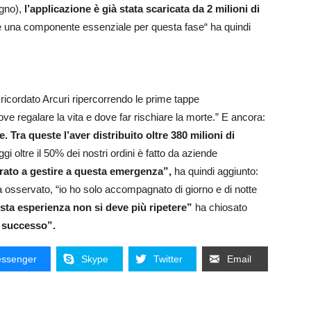
gno),
l’applicazione è già stata scaricata da 2 milioni di
o è una componente essenziale per questa fase“ ha quindi
 ricordato Arcuri ripercorrendo le prime tappe
ve regalare la vita e dove far rischiare la morte.” E ancora:
. Tra queste l’aver distribuito oltre 380 milioni di
 oltre il 50% dei nostri ordini è fatto da aziende
ato a gestire a questa emergenza”,
ha quindi aggiunto:
a osservato, “io ho solo accompagnato di giorno e di notte
ta esperienza non si deve più ripetere”
ha chiosato
 successo”.
ssenger
Skype
Twitter
Email