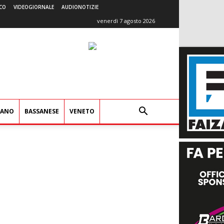
CO
VIDEOGIORNALE
AUDIONOTIZIE
venerdì 7 agosto 2026
IANO
BASSANESE
VENETO