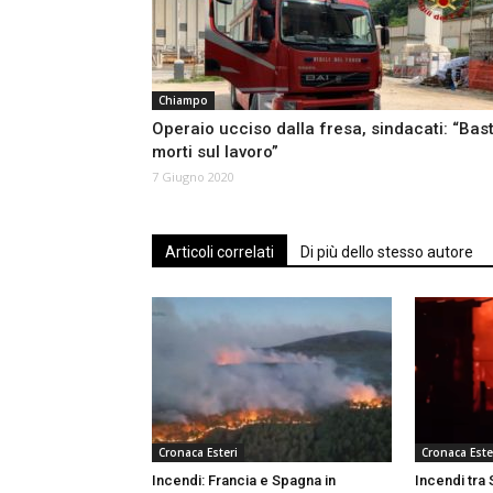
Chiampo
Operaio ucciso dalla fresa, sindacati: “Bas
morti sul lavoro”
7 Giugno 2020
Articoli correlati
Di più dello stesso autore
Cronaca Esteri
Cronaca Este
Incendi: Francia e Spagna in
Incendi tra