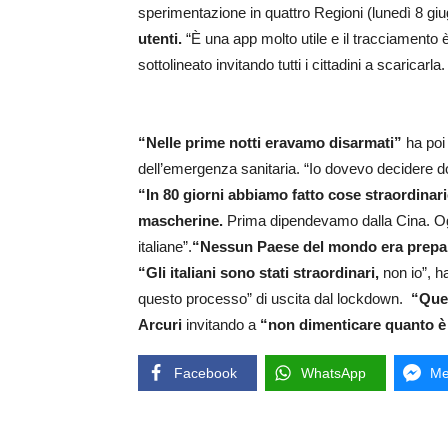
sperimentazione in quattro Regioni (lunedì 8 giu
utenti.
“È una app molto utile e il tracciament
sottolineato invitando tutti i cittadini a scaricarla.
“Nelle prime notti eravamo disarmati”
ha poi
dell’emergenza sanitaria. “Io dovevo decidere do
“In 80 giorni abbiamo fatto cose straordinarie
mascherine.
Prima dipendevamo dalla Cina. Oggi
italiane”.
“Nessun Paese del mondo era prepar
“Gli italiani sono stati straordinari,
non io”, h
questo processo” di uscita dal lockdown.
“Ques
Arcuri
invitando a
“non dimenticare quanto è
Facebook
WhatsApp
Me