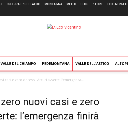
LE
CULTURA E SPETTACOLI
MONTAGNA
METEO
BLOG
STORIE
ECO ENERGETI
L'Eco
Vicentino
VALLE DEL CHIAMPO
PEDEMONTANA
VALLE DELL’ASTICO
ALTOP
vi casi e zero decessi. Arcuri avverte: l’emergenza...
 zero nuovi casi e zero
rte: l’emergenza finirà