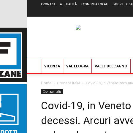
CRONACA
ATTUALITÀ
ECONOMIA LOCALE
SPORT LOCA
VICENZA
VAL LEOGRA
VALLE DELL’AGNO
Home
Cronaca Italia
Covid-19, in Veneto zero nuo
Cronaca Italia
Covid-19, in Veneto
decessi. Arcuri avve