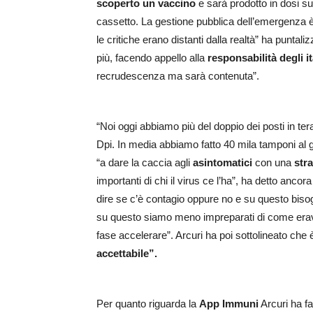
scoperto un vaccino
e sarà prodotto in dosi suf
cassetto. La gestione pubblica dell’emergenza è
le critiche erano distanti dalla realtà” ha puntal
più, facendo appello alla
responsabilità degli it
recrudescenza ma sarà contenuta”.
“Noi oggi abbiamo più del doppio dei posti in te
Dpi. In media abbiamo fatto 40 mila tamponi al 
“a dare la caccia agli
asintomatici
con una
str
importanti di chi il virus ce l’ha”, ha detto anco
dire se c’è contagio oppure no e su questo bisog
su questo siamo meno impreparati di come era
fase accelerare”. Arcuri ha poi sottolineato che
accettabile”.
Per quanto riguarda la
App Immuni
Arcuri ha fat