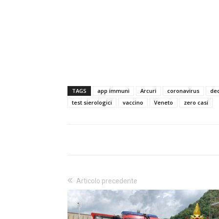
TAGS
app immuni
Arcuri
coronavirus
dec
test sierologici
vaccino
Veneto
zero casi
Articolo precedente