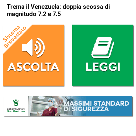
Trema il Venezuela: doppia scossa di
magnitudo 7.2 e 7.5
Home
Cronaca Esteri
Cronaca Esteri
Trema il Venezuela: doppia
scossa di magnitudo 7.2 e
7.5
Da
Redazione Nazionale
25 Giugno 2026
(aggiornato il
25 Giugno 2026 11:46
)
ASCOLTA L'AUDIO