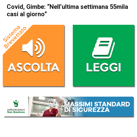
Covid, Gimbe: “Nell’ultima settimana 55mila
casi al giorno”
Home
Cronaca Italia
Cronaca Italia
Covid, Gimbe: “Nell’ultima
settimana 55mila casi al
giorno”
Da
Redazione Nazionale
30 Giugno 2022
(aggiornato il
30 Giugno 2022 14:02
)
ASCOLTA L'AUDIO