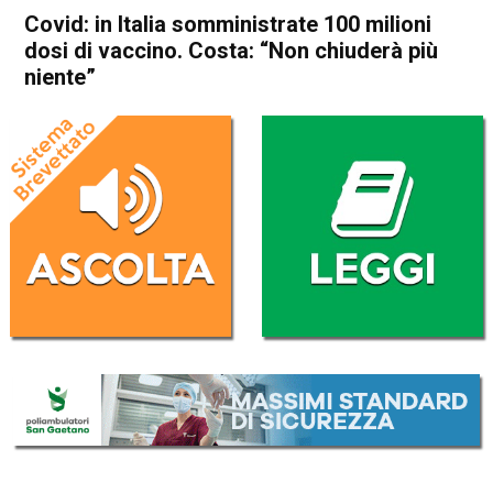
Covid: in Italia somministrate 100 milioni
dosi di vaccino. Costa: “Non chiuderà più
niente”
Home
Cronaca Italia
Cronaca Italia
Covid: in Italia somministrate
100 milioni dosi di vaccino.
Costa: “Non chiuderà più
niente”
Da
Redazione Nazionale
9 Dicembre 2021
(aggiornato il
9 Dicembre 2021 16:12
)