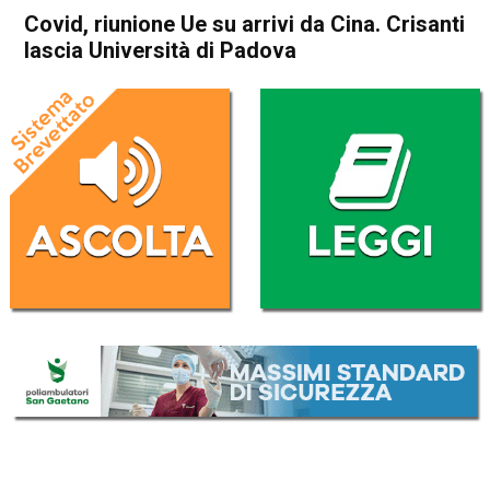
Covid, riunione Ue su arrivi da Cina. Crisanti
lascia Università di Padova
Home
Cronaca Italia
Cronaca Italia
Covid, riunione Ue su arrivi da
Cina. Crisanti lascia
Università di Padova
Da
Redazione Nazionale
2 Gennaio 2023
(aggiornato il
2 Gennaio 2023 22:30
)
ASCOLTA L'AUDIO