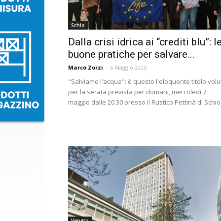
Schio
Dalla crisi idrica ai “crediti blu”: l
buone pratiche per salvare...
Marco Zorzi
-
6 Maggio 2025
"Salviamo l'acqua": è questo l'eloquente titolo volu
per la serata prevista per domani, mercoledì 7
maggio dalle 20.30 presso il Rustico Pettinà di Schio,.
Veneto