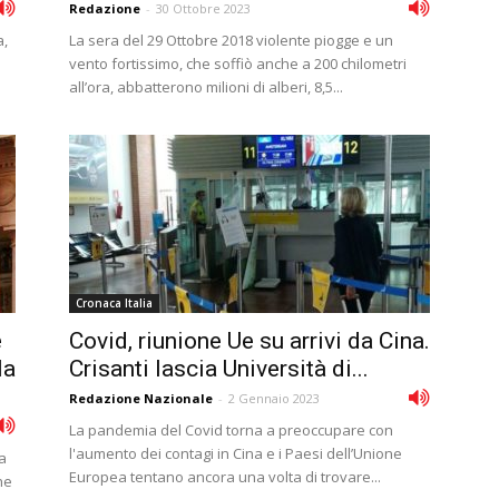
Redazione
-
30 Ottobre 2023
a,
La sera del 29 Ottobre 2018 violente piogge e un
vento fortissimo, che soffiò anche a 200 chilometri
all’ora, abbatterono milioni di alberi, 8,5...
Cronaca Italia
e
Covid, riunione Ue su arrivi da Cina.
la
Crisanti lascia Università di...
Redazione Nazionale
-
2 Gennaio 2023
La pandemia del Covid torna a preoccupare con
l'aumento dei contagi in Cina e i Paesi dell’Unione
a
Europea tentano ancora una volta di trovare...
he