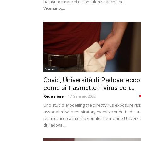
ha avuto incarichi di consulenza anche nel
Vicentino,...
Veneto
Covid, Università di Padova: ecco
come si trasmette il virus con...
Redazione
-
17 Gennaio 2022
Uno studio, Modelling the direct virus exposure ris
associated with respiratory events, condotto da un
team di ricerca internazionale che include Universi
di Padova,...