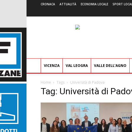
CRONACA
ATTUALITÀ
ECONOMIA LOCALE
SPORT LOCA
VICENZA
VAL LEOGRA
VALLE DELL’AGNO
Home
Tags
Università di Padova
Tag: Università di Pad