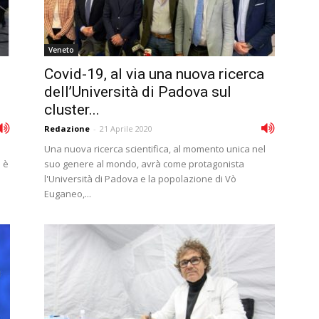
Veneto
Covid-19, al via una nuova ricerca
dell’Università di Padova sul
cluster...
Redazione
-
21 Aprile 2020
Una nuova ricerca scientifica, al momento unica nel
o è
suo genere al mondo, avrà come protagonista
l'Università di Padova e la popolazione di Vò
Euganeo,...