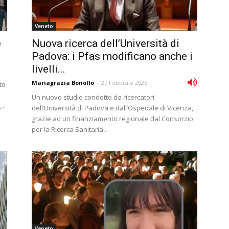
Veneto
e
Nuova ricerca dell’Università di
Padova: i Pfas modificano anche i
livelli...
Mariagrazia Bonollo
-
27 Febbraio 2025
to
Un nuovo studio condotto da ricercatori
..
dell’Università di Padova e dall’Ospedale di Vicenza,
grazie ad un finanziamento regionale dal Consorzio
per la Ricerca Sanitaria...
Veneto