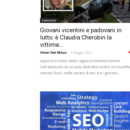
Camisano
Giovani vicentini e padovani in
lutto: è Claudia Cherobin la
vittima...
Omar Dal Maso
-
3 Maggio 2021
Appena il nome della ragazza rimasta inerme
nell'abitacolo di un'auto distrutta contro un murett
venuto fuori, nella serata di ieri, tra i giovani...