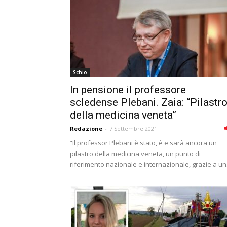
Schio
In pensione il professore
scledense Plebani. Zaia: “Pilastr
della medicina veneta”
Redazione
-
7 Settembre 2021
“Il professor Plebani è stato, è e sarà ancora un
pilastro della medicina veneta, un punto di
riferimento nazionale e internazionale, grazie a un.