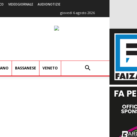
CO
VIDEOGIORNALE
AUDIONOTIZIE
giovedì 6 agosto 2026
IANO
BASSANESE
VENETO