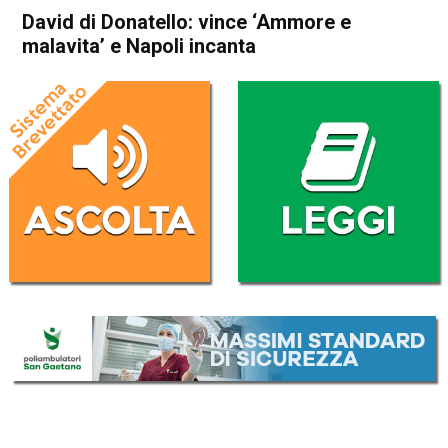
David di Donatello: vince ‘Ammore e
malavita’ e Napoli incanta
Home
Cronaca Italia
Cronaca Italia
David di Donatello: vince
‘Ammore e malavita’ e Napoli
incanta
Da
Redazione Nazionale
22 Marzo 2018
(aggiornato il
22 Marzo 2018 13:53
)
ASCOLTA L'AUDIO