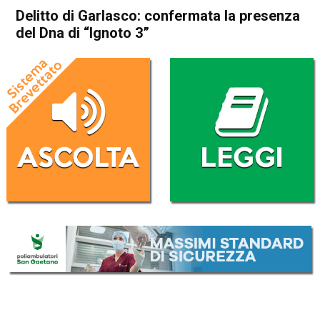
Delitto di Garlasco: confermata la presenza
del Dna di “Ignoto 3”
Home
Cronaca Italia
Cronaca Italia
Delitto di Garlasco:
confermata la presenza del
Dna di “Ignoto 3”
Da
Redazione Nazionale
15 Luglio 2025
(aggiornato il
15 Luglio 2025 12:24
)
ASCOLTA L'AUDIO