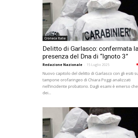
Cronaca Italia
Delitto di Garlasco: confermata l
presenza del Dna di “Ignoto 3”
Redazione Nazionale
-
15 Luglio 2025
Nuovo capitolo del delitto di Garlasco con gli esiti s
tampone orofaringeo di Chiara Poggi analizzati
nell’incidente probatorio. Dagli esami è emerso che
dei...