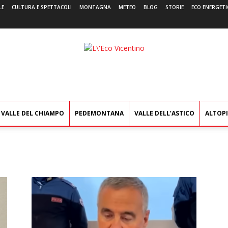
LE
CULTURA E SPETTACOLI
MONTAGNA
METEO
BLOG
STORIE
ECO ENERGETI
L'Eco
Vicentino
VALLE DEL CHIAMPO
PEDEMONTANA
VALLE DELL’ASTICO
ALTOP