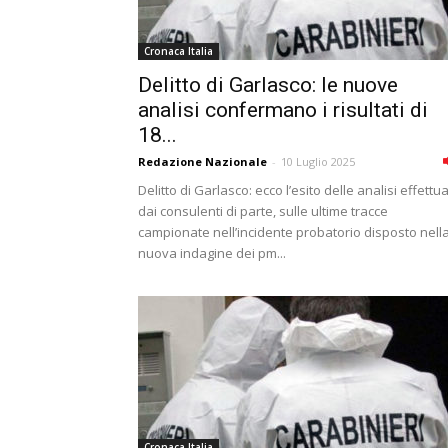
Cronaca Italia
Delitto di Garlasco: le nuove
analisi confermano i risultati di
18...
Redazione Nazionale
-
10 Luglio 2025
Delitto di Garlasco: ecco l’esito delle analisi effettu
dai consulenti di parte, sulle ultime tracce
campionate nell’incidente probatorio disposto nell
nuova indagine dei pm...
Cronaca Italia