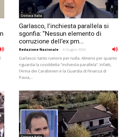
Cronaca Italia
Garlasco, l’inchiesta parallela si
in
sgonfia: “Nessun elemento di
corruzione dell’ex pm...
Redazione Nazionale
-
4 Giugno 2026
d
Garlasco: tanto rumore per nulla. Almeno per quanto
riguarda la cosiddetta “inchiesta parallela”. Infatti,
l’Arma dei Carabinieri e la Guardia di Finanza di
Pavia,...
Cronaca Italia