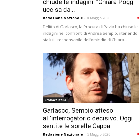
chiude le indagini: “Chiara Poggi
uccisa da...
Redazione Nazionale
-
8 Maggio 2026
Delitto di Garlasco, la Procura di Pavia ha chiuso le
indagini nei confronti di Andrea Sempio, ritenendo
sia lui il responsabile dell’omicidio di Chiara...
Cronaca Italia
Garlasco, Sempio atteso
all’interrogatorio decisivo. Oggi
sentite le sorelle Cappa
Redazione Nazionale
-
5 Maggio 2026