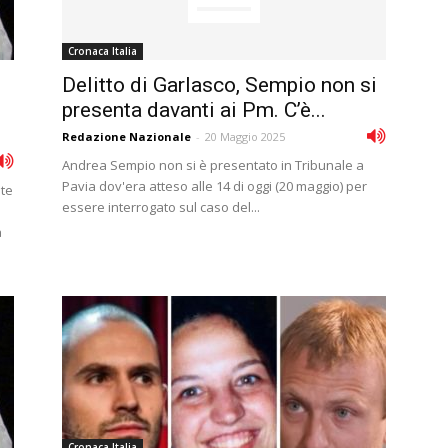
Cronaca Italia
Delitto di Garlasco, Sempio non si
presenta davanti ai Pm. C’è...
Redazione Nazionale
-
20 Maggio 2025
Andrea Sempio non si è presentato in Tribunale a
Pavia dov'era atteso alle 14 di oggi (20 maggio) per
ate
essere interrogato sul caso del...
a
Cronaca Italia