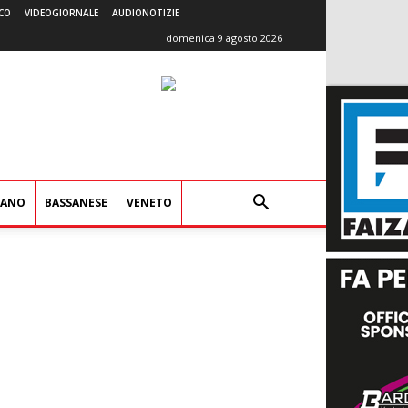
CO
VIDEOGIORNALE
AUDIONOTIZIE
domenica 9 agosto 2026
IANO
BASSANESE
VENETO