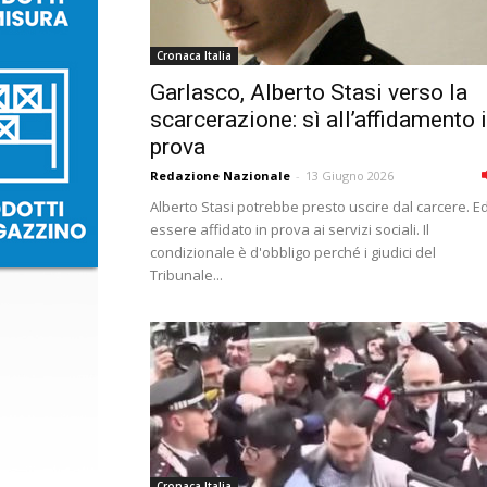
Cronaca Italia
Garlasco, Alberto Stasi verso la
scarcerazione: sì all’affidamento 
prova
Redazione Nazionale
-
13 Giugno 2026
Alberto Stasi potrebbe presto uscire dal carcere. E
essere affidato in prova ai servizi sociali. Il
condizionale è d'obbligo perché i giudici del
Tribunale...
Cronaca Italia