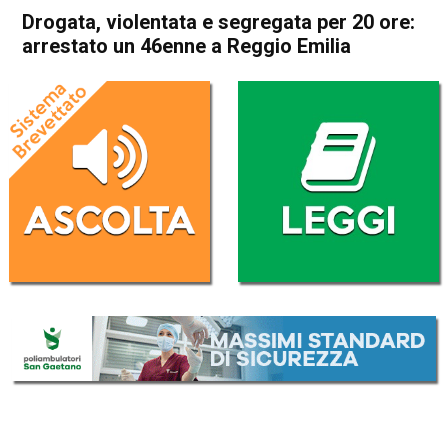
Drogata, violentata e segregata per 20 ore:
arrestato un 46enne a Reggio Emilia
Home
Cronaca Italia
Cronaca Italia
Drogata, violentata e
segregata per 20 ore:
arrestato un 46enne a Reggio
Emilia
Da
Redazione Nazionale
14 Gennaio 2024
(aggiornato il
14 Gennaio 2024 22:49
)