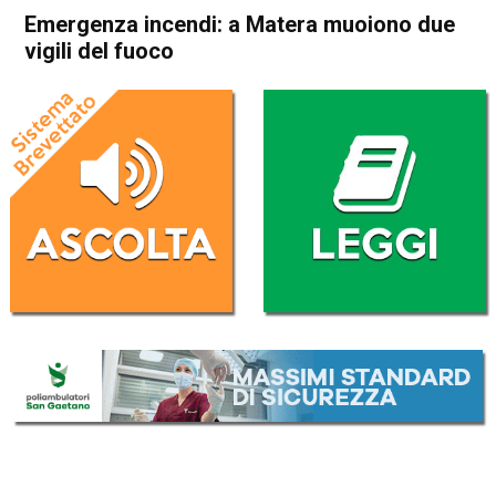
Emergenza incendi: a Matera muoiono due
vigili del fuoco
Home
Cronaca Italia
Cronaca Italia
Emergenza incendi: a Matera
muoiono due vigili del fuoco
Da
Redazione Nazionale
18 Luglio 2024
(aggiornato il
18 Luglio 2024 11:07
)
ASCOLTA L'AUDIO
Lettore
00:00
00:00