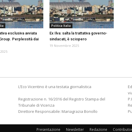
lia
Politica Italia
tativa esclusiva avviata
Ex Ilva: salta la trattativa governo-
Group. Perplessità dai
sindacati, è sciopero
19 Novembre 2025
 2025
L’Eco Vicentino è una testata giornalistica
Ed
vi
Registrazione n. 16/2016 del Registro Stampa del
P.
Tribunale di Vicenza
R
Direttore Responsabile: Mariagrazia Bonollo
Pu
Presentazione
Newsletter
Redazione
Contributo