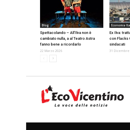
Blog
Economia Ita
Spettacolando – All’Ilva non è
Ex Ilva: trat
cambiato nulla, a al Teatro Astra
con Flacks 
fanno bene a ricordarlo
sindacati
22 Marzo 2026
31 Dicembre