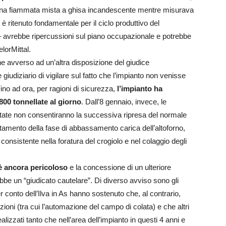
 una fiammata mista a ghisa incandescente mentre misurava
 è ritenuto fondamentale per il ciclo produttivo del
o – avrebbe ripercussioni sul piano occupazionale e potrebbe
elorMittal.
he avverso ad un’altra disposizione del giudice
iudiziario di vigilare sul fatto che l’impianto non venisse
Fino ad ora, per ragioni di sicurezza,
l’impianto ha
800 tonnellate al giorno
. Dall’8 gennaio, invece, le
ate non consentiranno la successiva ripresa del normale
letamento della fase di abbassamento carica dell’altoforno,
consistente nella foratura del crogiolo e nel colaggio degli
 è ancora pericoloso
e la concessione di un ulteriore
bbe un “giudicato cautelare”. Di diverso avviso sono gli
 conto dell’Ilva in As hanno sostenuto che, al contrario,
ioni (tra cui l’automazione del campo di colata) e che altri
alizzati tanto che nell’area dell’impianto in questi 4 anni e