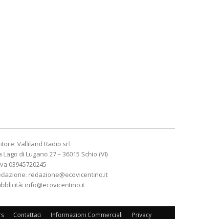
itore: Valliland Radio srl
a Lago di Lugano 27 – 36015 Schio (VI)
Iva 03945720245
edazione:
redazione@ecovicentino.it
bblicità:
info@ecovicentino.it
rs
Contattaci
Informazioni Commerciali
Privacy