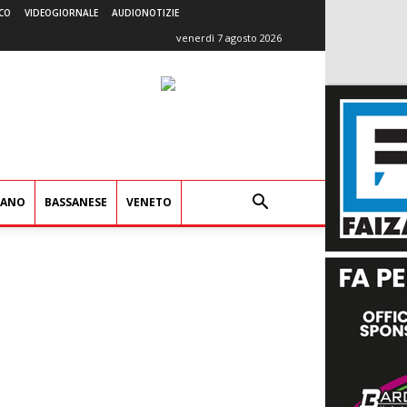
CO
VIDEOGIORNALE
AUDIONOTIZIE
venerdì 7 agosto 2026
IANO
BASSANESE
VENETO