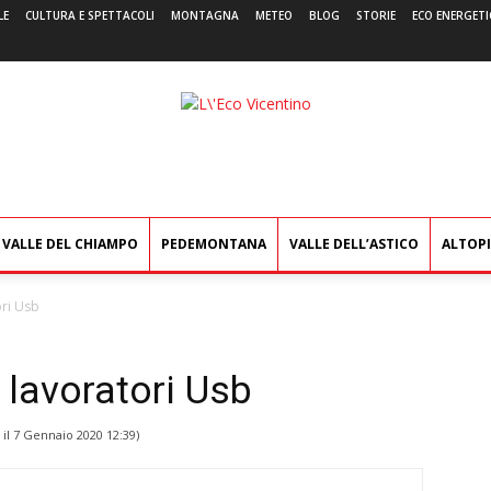
LE
CULTURA E SPETTACOLI
MONTAGNA
METEO
BLOG
STORIE
ECO ENERGETI
L'Eco
Vicentino
VALLE DEL CHIAMPO
PEDEMONTANA
VALLE DELL’ASTICO
ALTOP
ori Usb
i lavoratori Usb
 il
7 Gennaio 2020 12:39
)