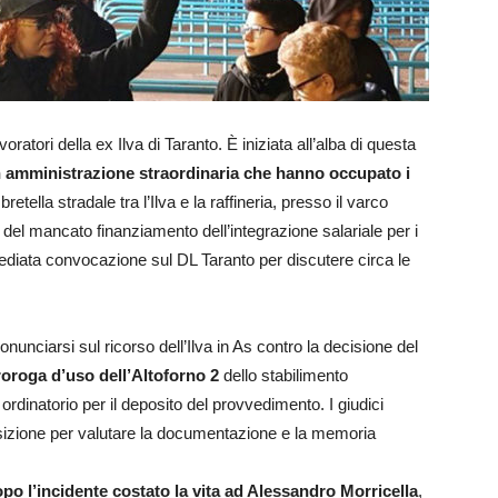
oratori della ex Ilva di Taranto. È iniziata all’alba di questa
in amministrazione straordinaria che hanno occupato i
 bretella stradale tra l’Ilva e la raffineria, presso il varco
 del mancato finanziamento dell’integrazione salariale per i
mmediata convocazione sul DL Taranto per discutere circa le
nunciarsi sul ricorso dell’Ilva in As contro la decisione del
roroga d’uso dell’Altoforno 2
dello stabilimento
 ordinatorio per il deposito del provvedimento. I giudici
osizione per valutare la documentazione e la memoria
po l’incidente costato la vita ad Alessandro Morricella
,