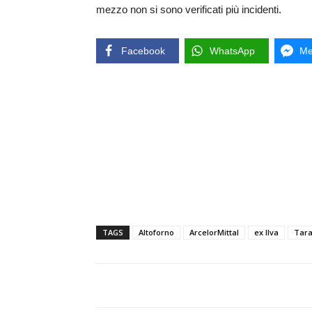
mezzo non si sono verificati più incidenti.
Facebook
WhatsApp
Me
TAGS
Altoforno
ArcelorMittal
ex Ilva
Tara