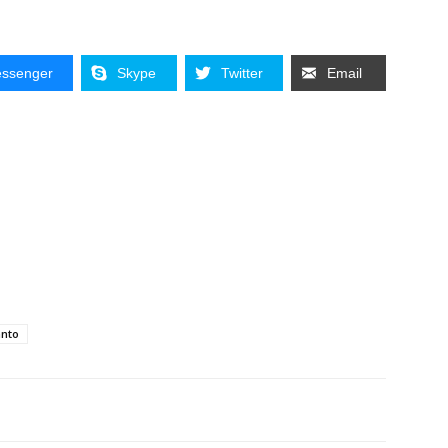
ssenger
Skype
Twitter
Email
nto