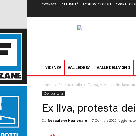
CRONACA
ATTUALITÀ
ECONOMIA LOCALE
SPORT LOCA
VICENZA
VAL LEOGRA
VALLE DELL’AGNO
Home
Cronaca Italia
Ex Ilva, protesta dei lavorat
Cronaca Italia
Ex Ilva, protesta de
Da
Redazione Nazionale
-
7 Gennaio 2020
(aggiornato