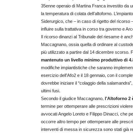
35enne operaio di Martina Franca investito da
la temperatura di colata dell’altoforno. L’impianto
Siderurgico, che – in caso di rigetto del ricors
influire sulla trattativa in corso tra governo e Arc
Il ricorso dinanzi al Tribunale del riesame è anc
Maccagnano, ossia quella di ordinare al custode g
più utilizzato a partire dal 14 dicembre scorso. 
mantenuto un livello minimo produttivo di 4.
modifiche impiantistiche che saranno implement
esercizio dell’Afo2 e il 18 gennaio, con il comp
dovrebbe iniziare il “colaggio della salamandra”, 
ultimi fusi.
Secondo il giudice Maccagnano,
l’Altoforno 2
termine per ottemperare alle prescrizioni violere
avvocati Angelo Loreto e Filippo Dinacci, che per
occorre altro tempo per ottemperare alle prescriz
interventi di messa in sicurezza sono stati già re