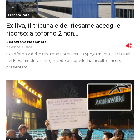
Cronaca Italia
Ex Ilva, il tribunale del riesame accoglie
ricorso: altoforno 2 non...
Redazione Nazionale
-
7 Gennaio 2020
L'altoforno 2 dell'ex Ilva non rischia più lo spegnimento. Il Tribunale
del Riesame di Taranto, in sede di appello, ha accolto il ricorso
presentato...