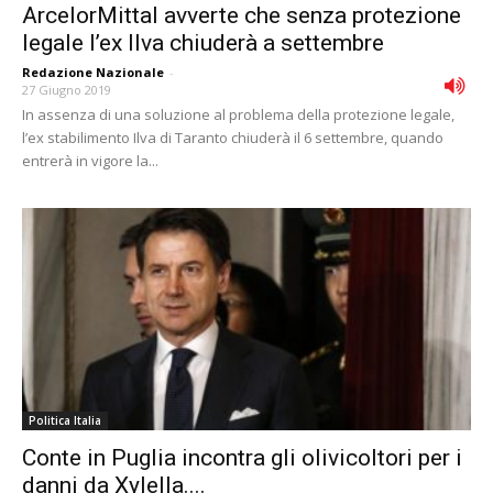
ArcelorMittal avverte che senza protezione
legale l’ex Ilva chiuderà a settembre
Redazione Nazionale
-
27 Giugno 2019
In assenza di una soluzione al problema della protezione legale,
l’ex stabilimento Ilva di Taranto chiuderà il 6 settembre, quando
entrerà in vigore la...
Politica Italia
Conte in Puglia incontra gli olivicoltori per i
danni da Xylella....