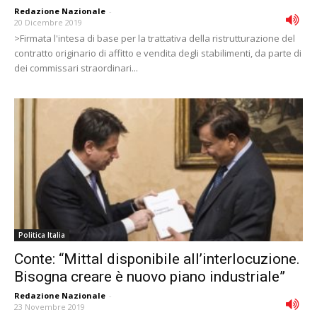
Redazione Nazionale
-
20 Dicembre 2019
>Firmata l'intesa di base per la trattativa della ristrutturazione del
contratto originario di affitto e vendita degli stabilimenti, da parte di
dei commissari straordinari...
Politica Italia
Conte: “Mittal disponibile all’interlocuzione.
Bisogna creare è nuovo piano industriale”
Redazione Nazionale
-
23 Novembre 2019