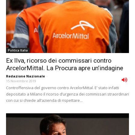
Politica Italia
Ex Ilva, ricorso dei commissari contro
ArcelorMittal. La Procura apre un’indagine
Redazione Nazionale
-
15 Novembre 2019
Controffensiva del governo contro ArcelorMittal. E’ stato infatti
depositato a Milano il ricorso d’urgenza dei commissari straordinari
con cui si chiede all’azienda di rispettare...