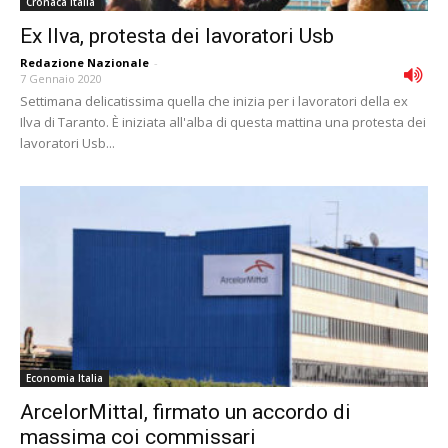
Cronaca Italia
Ex Ilva, protesta dei lavoratori Usb
Redazione Nazionale
-
7 Gennaio 2020
Settimana delicatissima quella che inizia per i lavoratori della ex
Ilva di Taranto. È iniziata all'alba di questa mattina una protesta dei
lavoratori Usb...
Economia Italia
ArcelorMittal, firmato un accordo di
massima coi commissari